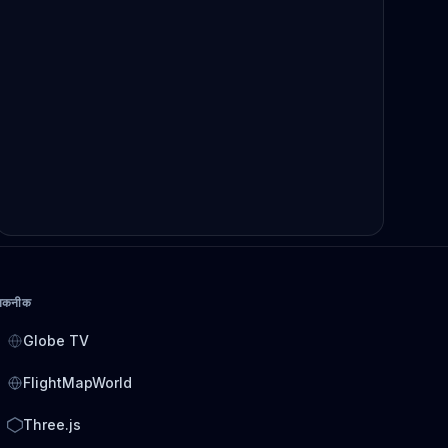
तकनीक
Globe TV
FlightMapWorld
Three.js