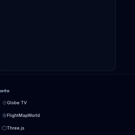
तकनीक
Globe TV
FlightMapWorld
Three.js