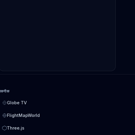
तकनीक
Globe TV
FlightMapWorld
Three.js