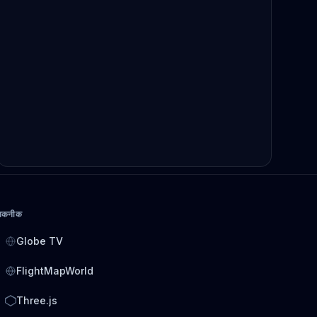
तकनीक
Globe TV
FlightMapWorld
Three.js