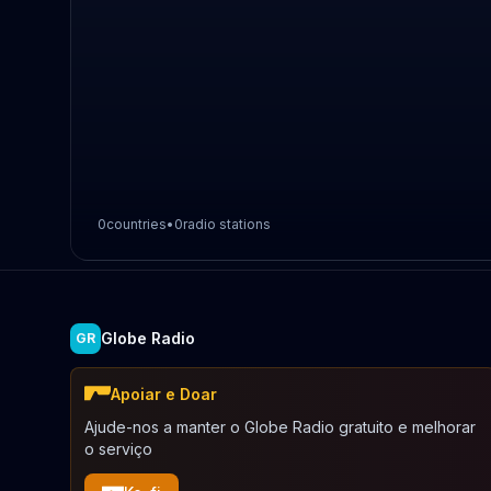
0
countries
•
0
radio stations
Globe Radio
GR
Apoiar e Doar
Ajude-nos a manter o Globe Radio gratuito e melhorar
o serviço