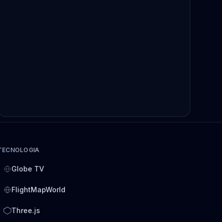
TECNOLOGIA
Globe TV
FlightMapWorld
Three.js