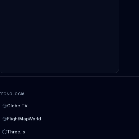
TECNOLOGIA
Globe TV
FlightMapWorld
Three.js