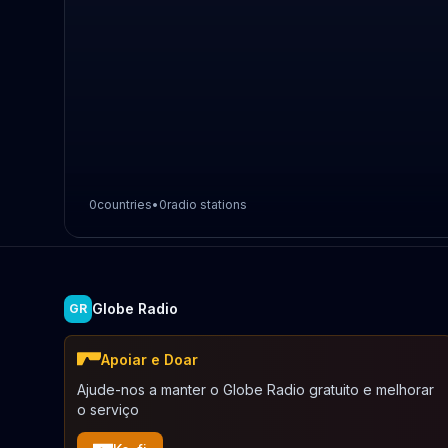
0
countries
•
0
radio stations
Globe Radio
GR
Apoiar e Doar
Ajude-nos a manter o Globe Radio gratuito e melhorar
o serviço