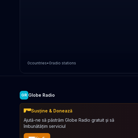
0
countries
•
0
radio stations
Globe Radio
GR
Susține & Donează
Ajută-ne să păstrăm Globe Radio gratuit și să
îmbunătățim serviciul