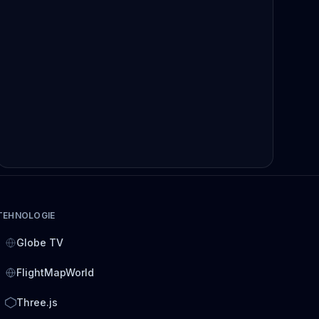
TEHNOLOGIE
Globe TV
FlightMapWorld
Three.js