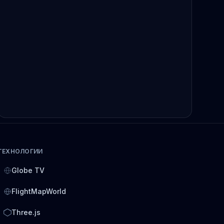
ТЕХНОЛОГИИ
Globe TV
FlightMapWorld
Three.js