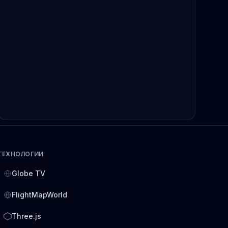
ТЕХНОЛОГИИ
Globe TV
FlightMapWorld
Three.js