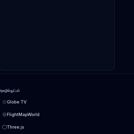
தொழில்நுட்பம்
Globe TV
FlightMapWorld
Three.js