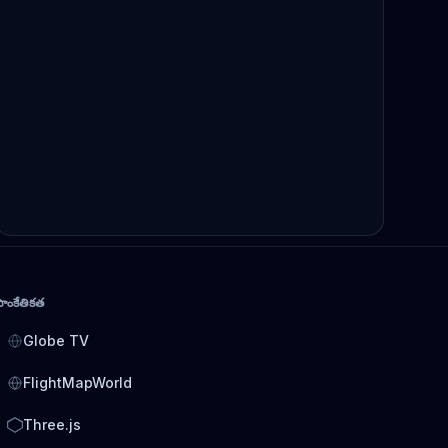
సాంకేతికత
Globe TV
FlightMapWorld
Three.js