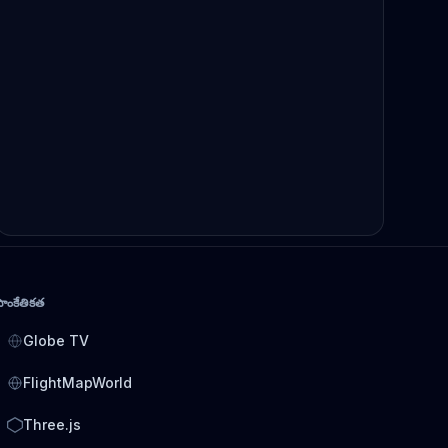
సాంకేతికత
Globe TV
FlightMapWorld
Three.js