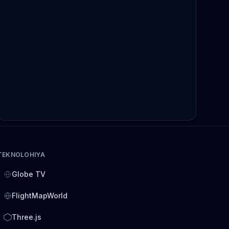
TEKNOLOHIYA
Globe TV
FlightMapWorld
Three.js