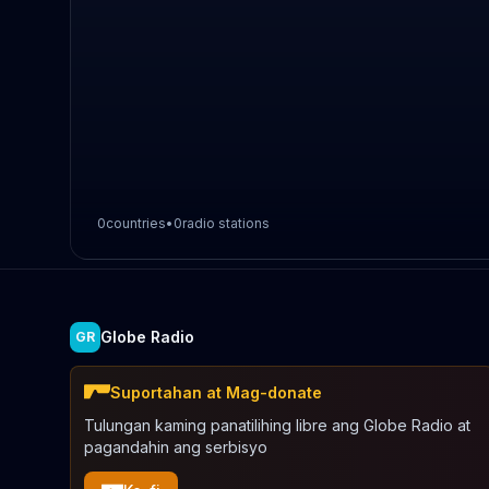
0
countries
•
0
radio stations
Globe Radio
GR
Suportahan at Mag-donate
Tulungan kaming panatilihing libre ang Globe Radio at
pagandahin ang serbisyo