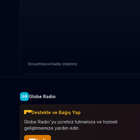
0
countries
•
0
radio stations
Globe Radio
GR
Destekle ve Bağış Yap
Globe Radio'yu ücretsiz tutmamıza ve hizmeti
geliştirmemize yardım edin