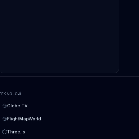
TEKNOLOJI
Globe TV
FlightMapWorld
Three.js