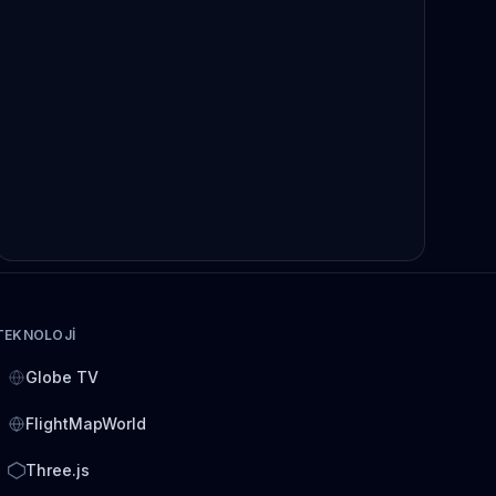
TEKNOLOJI
Globe TV
FlightMapWorld
Three.js