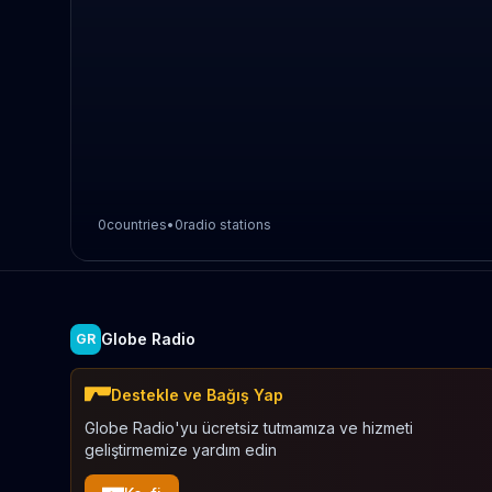
0
countries
•
0
radio stations
Globe Radio
GR
Destekle ve Bağış Yap
Globe Radio'yu ücretsiz tutmamıza ve hizmeti
geliştirmemize yardım edin