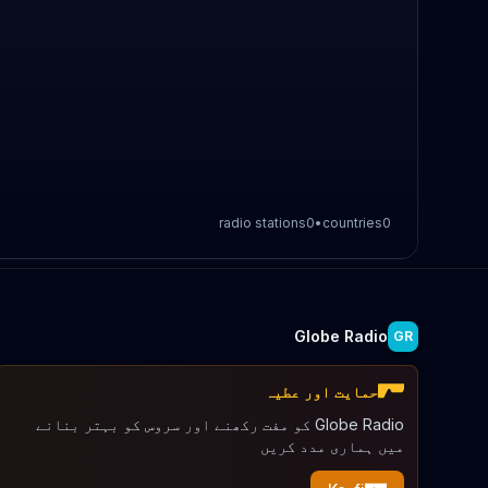
radio stations
0
•
countries
0
Globe Radio
GR
حمایت اور عطیہ
Globe Radio کو مفت رکھنے اور سروس کو بہتر بنانے
میں ہماری مدد کریں