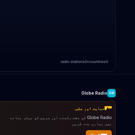
radio stations
0
•
countries
0
Globe Radio
GR
حمایت اور عطیہ
Globe Radio کو مفت رکھنے اور سروس کو بہتر بنانے
میں ہماری مدد کریں