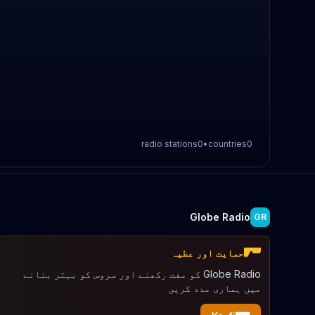
radio stations
0
•
countries
0
Globe Radio
GR
حمایت اور عطیہ
Globe Radio کو مفت رکھنے اور سروس کو بہتر بنانے
میں ہماری مدد کریں