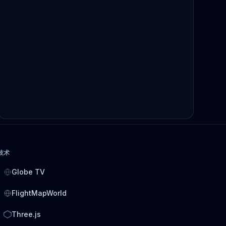
技术
Globe TV
FlightMapWorld
Three.js