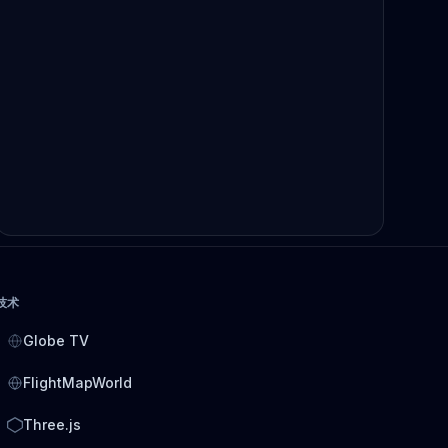
技术
Globe TV
FlightMapWorld
Three.js