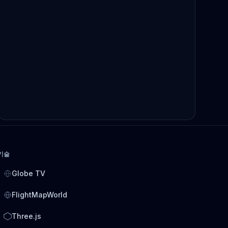
기술
Globe TV
FlightMapWorld
Three.js