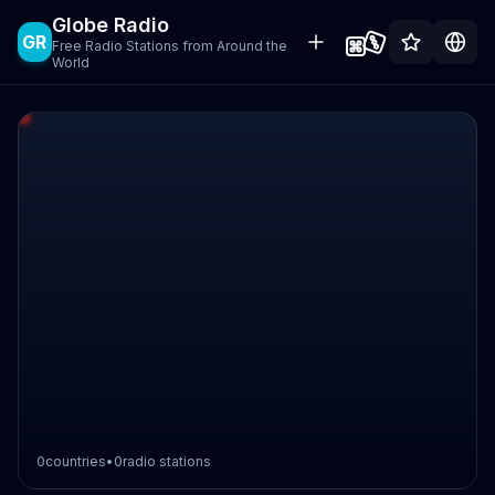
Globe Radio
GR
Free Radio Stations from Around the
World
0
countries
•
0
radio stations