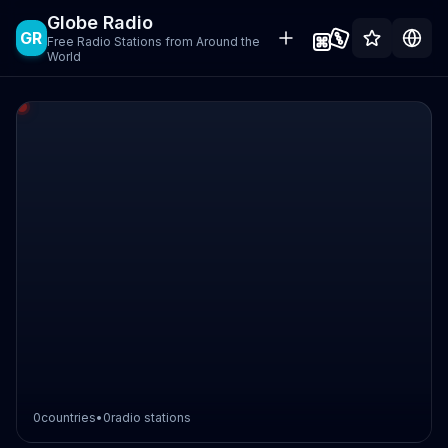
Globe Radio
GR
Free Radio Stations from Around the
World
0
countries
•
0
radio stations