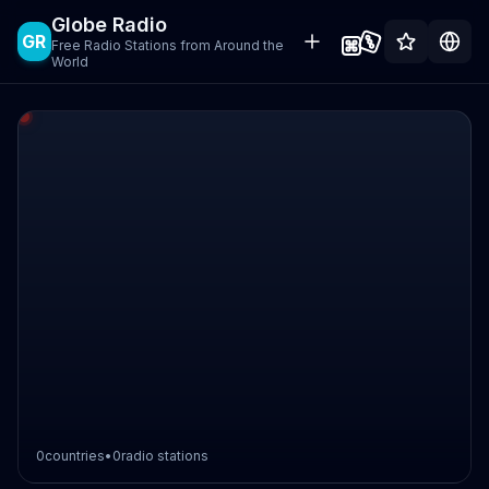
Globe Radio
GR
Free Radio Stations from Around the
World
0
countries
•
0
radio stations