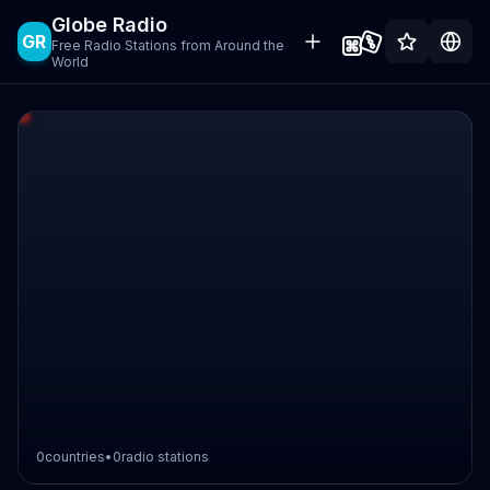
Globe Radio
GR
Free Radio Stations from Around the
World
0
countries
•
0
radio stations