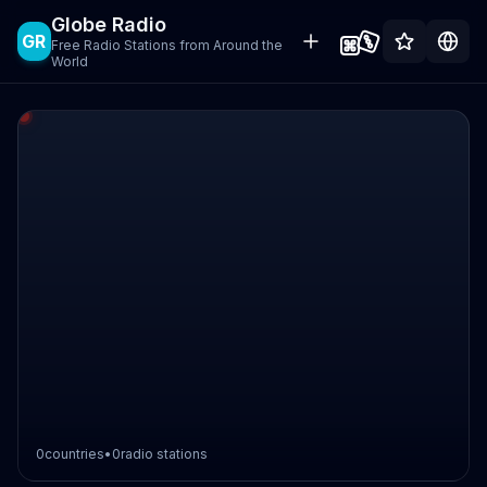
Globe Radio
GR
Free Radio Stations from Around the
World
0
countries
•
0
radio stations